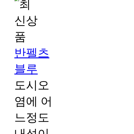
반펠츠
블루
도시오
염에 어
느정도
내성이