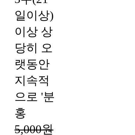
일이상)
이상 상
당히 오
랫동안
지속적
으로 '분
홍
5,000원