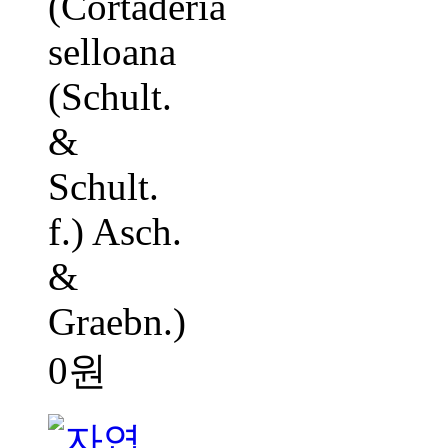
(Cortaderia
selloana
(Schult.
&
Schult.
f.) Asch.
&
Graebn.)
0원