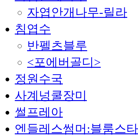
자엽안개나무-릴라
침엽수
반펠츠블루
<포에버골디>
정원수국
사계넝쿨장미
썰프레아
엔들레스썸머:블룸스