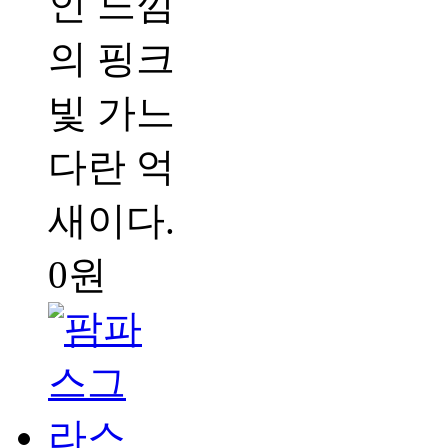
인 느낌
의 핑크
빛 가느
다란 억
새이다.
0원