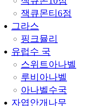
잭큐몬10점
잭큐몬티6점
그라스
핑크뮬리
유럽수 국
스위트아나벨
루비아나벨
아나벨수국
자엽안개나무