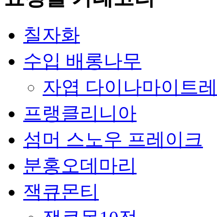
칠자화
수입 배롱나무
자엽 다이나마이트
프랭클리니아
섬머 스노우 프레이크
분홍오데마리
잭큐몬티