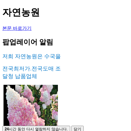
자연농원
본문 바로가기
팝업레이어 알림
저희 자연농원은 수국을
전국최저가
.전국도매 조
달청 납품업체
24
시간 동안 다시 열람하지 않습니다.
닫기