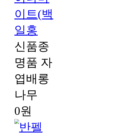
이트(백
일홍
신품종
명품 자
엽배롱
나무
0원