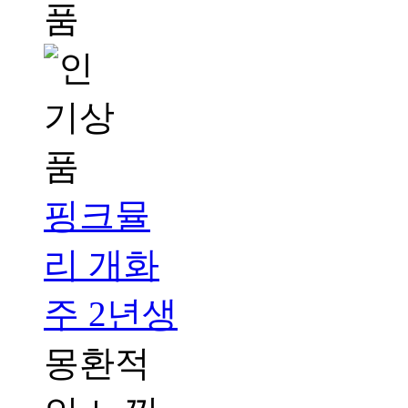
핑크뮬
리 개화
주 2년생
몽환적