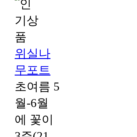
위실나
무포트
초여름 5
월-6월
에 꽃이
3주(21