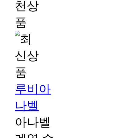
루비아
나벨
아나벨